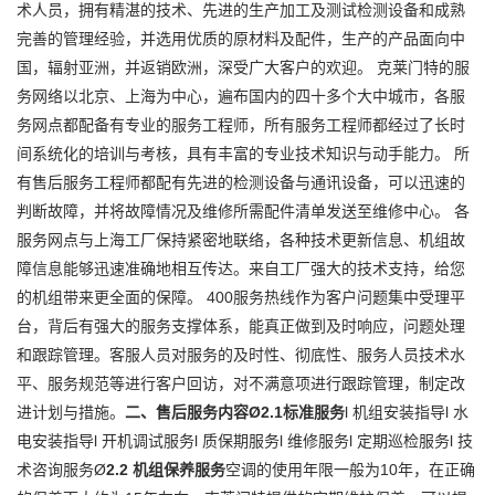
术人员，拥有精湛的技术、先进的生产加工及测试检测设备和成熟
完善的管理经验，并选用优质的原材料及配件，生产的产品面向中
国，辐射亚洲，并返销欧洲，深受广大客户的欢迎。 克莱门特的服
务网络以北京、上海为中心，遍布国内的四十多个大中城市，各服
务网点都配备有专业的服务工程师，所有服务工程师都经过了长时
间系统化的培训与考核，具有丰富的专业技术知识与动手能力。 所
有售后服务工程师都配有先进的检测设备与通讯设备，可以迅速的
判断故障，并将故障情况及维修所需配件清单发送至维修中心。 各
服务网点与上海工厂保持紧密地联络，各种技术更新信息、机组故
障信息能够迅速准确地相互传达。来自工厂强大的技术支持，给您
的机组带来更全面的保障。 400服务热线作为客户问题集中受理平
台，背后有强大的服务支撑体系，能真正做到及时响应，问题处理
和跟踪管理。客服人员对服务的及时性、彻底性、服务人员技术水
平、服务规范等进行客户回访，对不满意项进行跟踪管理，制定改
进计划与措施。
二、售后服务内容
Ø2.1标准服务
l 机组安装指导l 水
电安装指导l 开机调试服务l 质保期服务l 维修服务l 定期巡检服务l 技
术咨询服务Ø
2.2 机组保养服务
空调的使用年限一般为10年，在正确